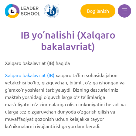
Bog'lanish
IB yo‘nalishi (Xalqaro
bakalavriat)
Xalqaro bakalavriat (IB) haqida
Xalqaro bakalavriat (IB)
xalqaro ta’lim sohasida jahon
yetakchisi bo‘lib, qiziquvchan, bilimli, o‘ziga ishongan va
g‘amxo‘r yoshlarni tarbiyalaydi. Bizning dasturlarimiz
maktab yoshidagi o‘quvchilarga o‘z ta’limlariga
mas’uliyatni o‘z zimmalariga olish imkoniyatini beradi va
ularga tez o‘zgaruvchan dunyoda o‘zgarish qilish va
muvaffaqiyat qozonish uchun kelajakka tayyor
ko‘nikmalarni rivojlantirishga yordam beradi.