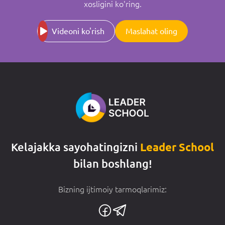
xosligini ko'ring.
Videoni ko'rish
Maslahat oling
Kelajakka sayohatingizni
Leader School
bilan boshlang!
Bizning ijtimoiy tarmoqlarimiz: