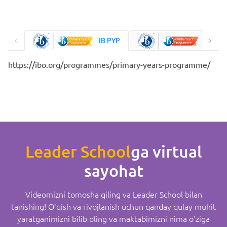
IB PYP
IB MYP
https://ibo.org/programmes/primary-years-programme/
Leader School
ga virtual
sayohat
Videomizni tomosha qiling va Leader School bilan
tanishing! O'qish va rivojlanish uchun qanday qulay muhit
yaratganimizni bilib oling va maktabimizni nima o'ziga