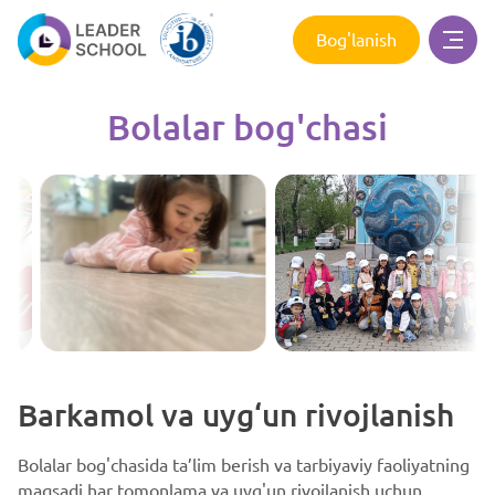
Bog'lanish
Bolalar bog'chasi
Barkamol va uyg‘un rivojlanish
Bolalar bog'chasida ta’lim berish va tarbiyaviy faoliyatning
maqsadi har tomonlama va uyg'un rivojlanish uchun