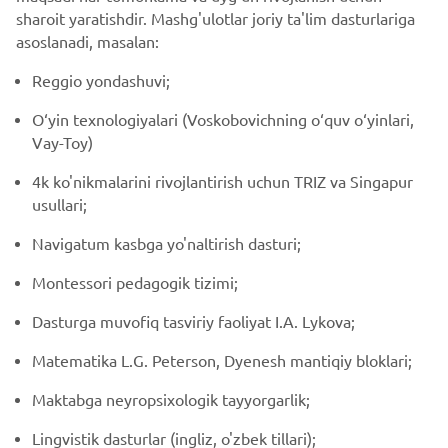
sharoit yaratishdir. Mashg'ulotlar joriy ta'lim dasturlariga
asoslanadi, masalan:
Reggio yondashuvi;
O‘yin texnologiyalari (Voskobovichning o‘quv o‘yinlari,
Vay-Toy)
4k ko'nikmalarini rivojlantirish uchun TRIZ va Singapur
usullari;
Navigatum kasbga yo'naltirish dasturi;
Montessori pedagogik tizimi;
Dasturga muvofiq tasviriy faoliyat I.A. Lykova;
Matematika L.G. Peterson, Dyenesh mantiqiy bloklari;
Maktabga neyropsixologik tayyorgarlik;
Lingvistik dasturlar (ingliz, o'zbek tillari);