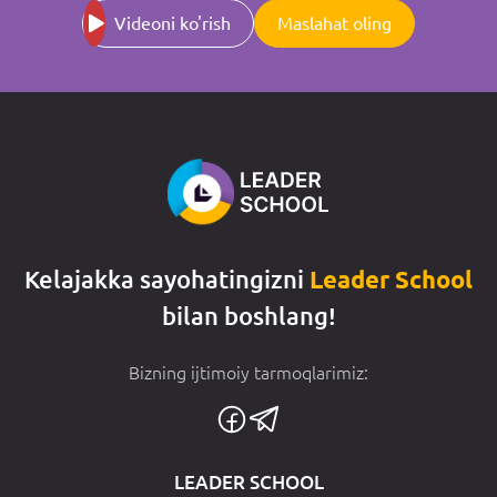
Videoni ko'rish
Maslahat oling
Kelajakka sayohatingizni
Leader School
bilan boshlang!
Bizning ijtimoiy tarmoqlarimiz:
LEADER SCHOOL