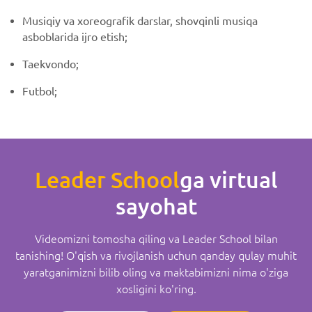
Musiqiy va xoreografik darslar, shovqinli musiqa
asboblarida ijro etish;
Taekvondo;
Futbol;
Leader School
ga virtual
sayohat
Videomizni tomosha qiling va Leader School bilan
tanishing! O'qish va rivojlanish uchun qanday qulay muhit
yaratganimizni bilib oling va maktabimizni nima o'ziga
xosligini ko'ring.