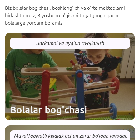
Biz bolalar bog'chasi, boshlang'ich va o'rta maktablarni
birlashtiramiz, 3 yoshdan o'qishni tugatgunga qadar
bolalarga yordam beramiz.
Barkamol va uyg‘un rivojlanish
Bolalar bog'chasi
Muvaffaqiyatli kelajak uchun zarur bo‘lgan layoqat