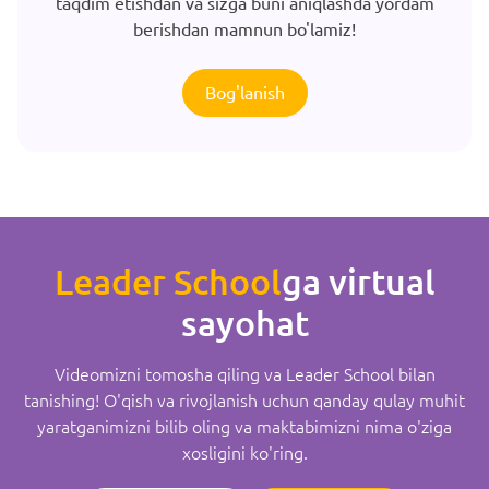
taqdim etishdan va sizga buni aniqlashda yordam
berishdan mamnun bo'lamiz!
Bog'lanish
Leader School
ga virtual
sayohat
Videomizni tomosha qiling va Leader School bilan
tanishing! O'qish va rivojlanish uchun qanday qulay muhit
yaratganimizni bilib oling va maktabimizni nima o'ziga
xosligini ko'ring.