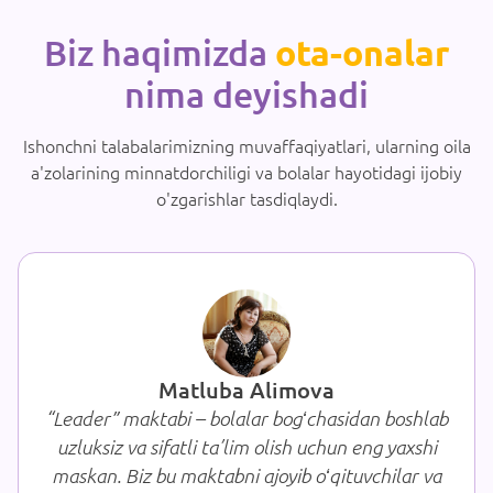
Biz haqimizda
ota-onalar
nima deyishadi
Ishonchni talabalarimizning muvaffaqiyatlari, ularning oila
a'zolarining minnatdorchiligi va bolalar hayotidagi ijobiy
o'zgarishlar tasdiqlaydi.
Matluba Alimova
r” maktabi – bolalar bogʻchasidan boshlab
“Leader
iz va sifatli taʼlim olish uchun eng yaxshi
kashf
. Biz bu maktabni ajoyib oʻqituvchilar va
qarati