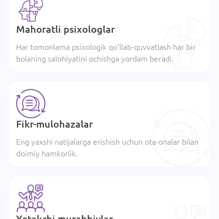
Mahoratli psixologlar
Har tomonlama psixologik qo‘llab-quvvatlash har bir
bolaning salohiyatini ochishga yordam beradi.
Fikr-mulohazalar
Eng yaxshi natijalarga erishish uchun ota-onalar bilan
doimiy hamkorlik.
Yetakchi murabbiylar