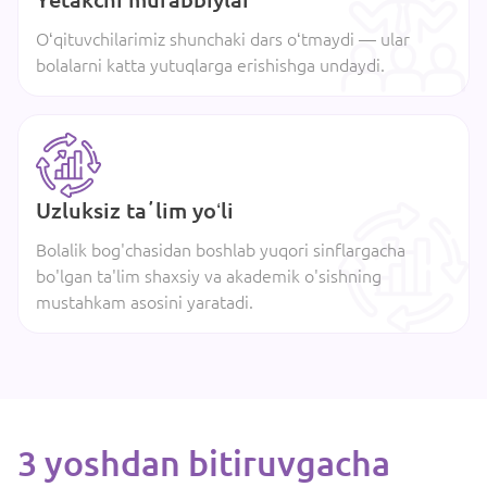
Oʻqituvchilarimiz shunchaki dars oʻtmaydi — ular
bolalarni katta yutuqlarga erishishga undaydi.
Uzluksiz taʼlim yoʻli
Bolalik bog'chasidan boshlab yuqori sinflargacha
bo'lgan ta'lim shaxsiy va akademik o'sishning
mustahkam asosini yaratadi.
3 yoshdan bitiruvgacha