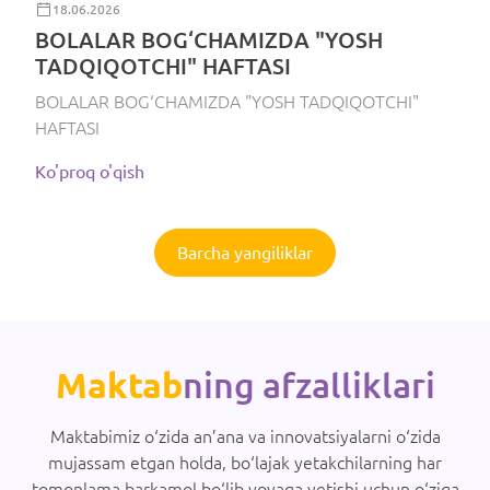
18.06.2026
BOLALAR BOG‘CHAMIZDA "YOSH
TADQIQOTCHI" HAFTASI
BOLALAR BOG‘CHAMIZDA "YOSH TADQIQOTCHI"
HAFTASI
Ko'proq o'qish
Barcha yangiliklar
Maktab
ning afzalliklari
Maktabimiz o‘zida an’ana va innovatsiyalarni o‘zida
mujassam etgan holda, bo‘lajak yetakchilarning har
tomonlama barkamol bo‘lib voyaga yetishi uchun o‘ziga