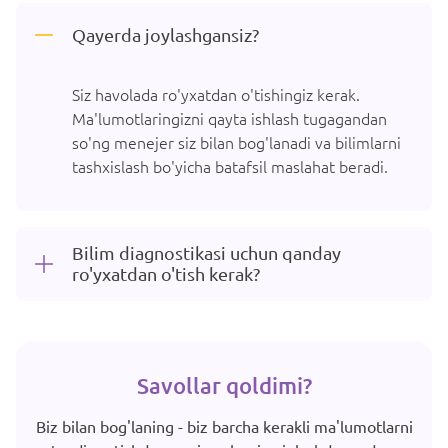
Qayerda joylashgansiz?
Siz havolada ro'yxatdan o'tishingiz kerak.
Ma'lumotlaringizni qayta ishlash tugagandan
so'ng menejer siz bilan bog'lanadi va bilimlarni
tashxislash bo'yicha batafsil maslahat beradi.
Bilim diagnostikasi uchun qanday
ro'yxatdan o'tish kerak?
Savollar qoldimi?
Biz bilan bog'laning - biz barcha kerakli ma'lumotlarni