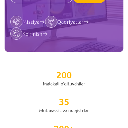
Missiya
Qadriyatlar
Ko'rinish
200
Malakali o'qituvchilar
35
Mutaxassis va magistrlar