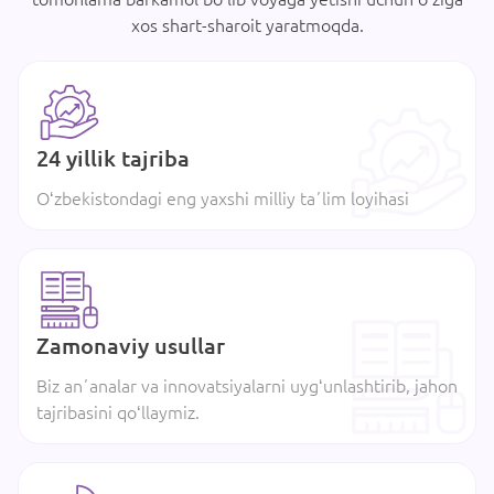
xos shart-sharoit yaratmoqda.
24 yillik tajriba
Oʻzbekistondagi eng yaxshi milliy taʼlim loyihasi
Zamonaviy usullar
Biz anʼanalar va innovatsiyalarni uygʻunlashtirib, jahon
tajribasini qoʻllaymiz.