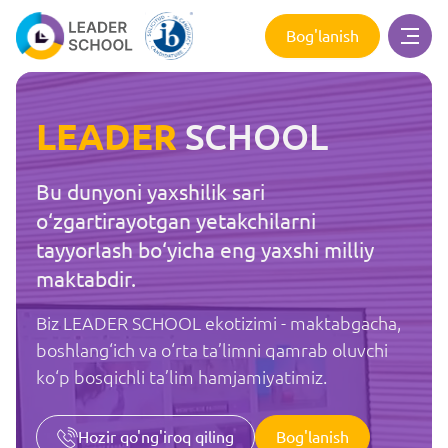
Bog'lanish
LEADER
SCHOOL
Bu dunyoni yaxshilik sari
o‘zgartirayotgan yetakchilarni
tayyorlash bo‘yicha eng yaxshi milliy
maktabdir.
Biz LEADER SCHOOL ekotizimi - maktabgacha,
boshlang‘ich va o‘rta ta’limni qamrab oluvchi
ko‘p bosqichli ta’lim hamjamiyatimiz.
Bog'lanish
Hozir qo'ng'iroq qiling