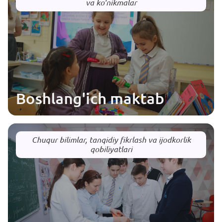
va ko‘nikmalar
Boshlang'ich maktab
Chuqur bilimlar, tanqidiy fikrlash va ijodkorlik
qobiliyatlari