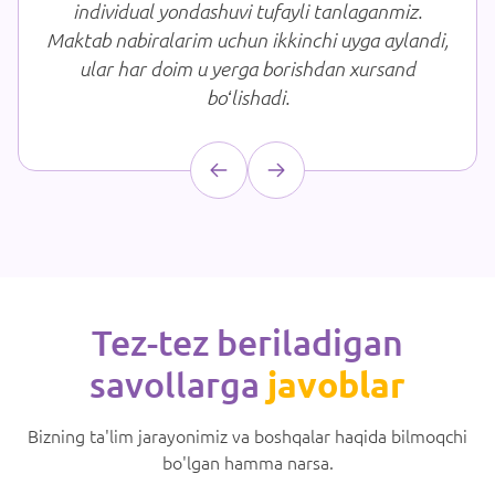
ividual yondashuvi tufayli tanlaganmiz.
maktabni 
 nabiralarim uchun ikkinchi uyga aylandi,
oliy o
ar har doim u yerga borishdan xursand
rivoj
boʻlishadi.
m
Tez-tez beriladigan
savollarga
javoblar
Bizning ta'lim jarayonimiz va boshqalar haqida bilmoqchi
bo'lgan hamma narsa.