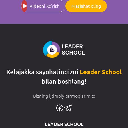
Videoni ko'rish
Maslahat oling
Kelajakka sayohatingizni
Leader School
bilan boshlang!
Bizning ijtimoiy tarmoqlarimiz:
LEADER SCHOOL