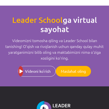
Leader School
ga virtual
sayohat
Videomizni tomosha qiling va Leader School bilan
tanishing! O'qish va rivojlanish uchun qanday qulay muhit
yaratganimizni bilib oling va maktabimizni nima o'ziga
xosligini ko'ring.
Videoni ko'rish
Maslahat oling