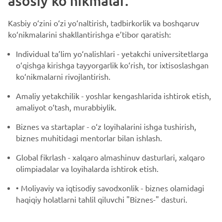
asosiy ko‘nikmalar.
Kasbiy o‘zini o‘zi yo‘naltirish, tadbirkorlik va boshqaruv
ko‘nikmalarini shakllantirishga e’tibor qaratish:
Individual ta’lim yo‘nalishlari - yetakchi universitetlarga
o‘qishga kirishga tayyorgarlik ko‘rish, tor ixtisoslashgan
ko‘nikmalarni rivojlantirish.
Amaliy yetakchilik - yoshlar kengashlarida ishtirok etish,
amaliyot o‘tash, murabbiylik.
Biznes va startaplar - o‘z loyihalarini ishga tushirish,
biznes muhitidagi mentorlar bilan ishlash.
Global fikrlash - xalqaro almashinuv dasturlari, xalqaro
olimpiadalar va loyihalarda ishtirok etish.
• Moliyaviy va iqtisodiy savodxonlik - biznes olamidagi
haqiqiy holatlarni tahlil qiluvchi "Biznes-" dasturi.